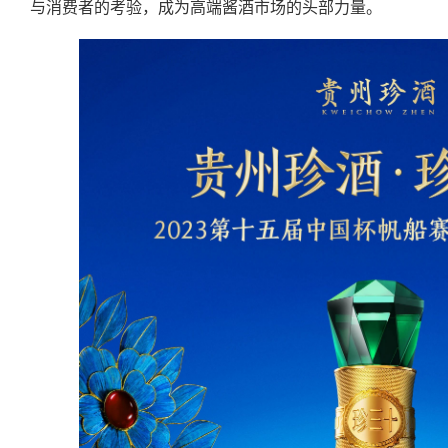
与消费者的考验，成为高端酱酒市场的头部力量。