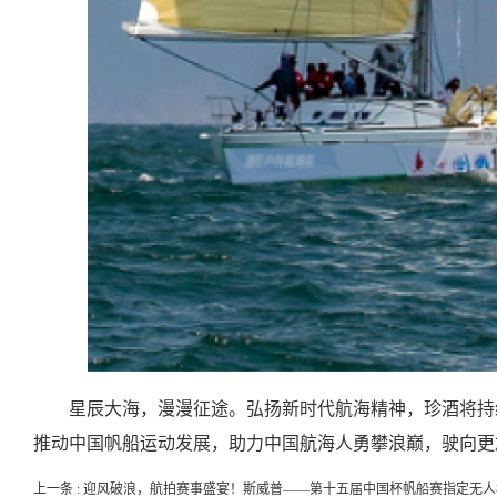
星辰大海，漫漫征途。弘扬新时代航海精神，珍酒将持
推动中国帆船运动发展，助力中国航海人勇攀浪巅，驶向更
上一条 : 迎风破浪，航拍赛事盛宴！斯威普——第十五届中国杯帆船赛指定无