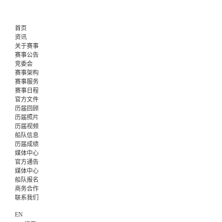
首页
资讯
关于赛事
赛事公告
竞委会
赛事架构
赛事服务
赛事日程
官方文件
历届回顾
历届照片
历届视频
船队信息
历届成绩
媒体中心
官方通告
媒体中心
船队报名
商务合作
联系我们
EN