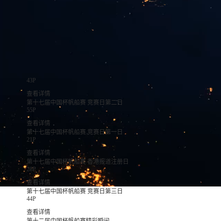
中国杯帆船赛于2007年创立于深圳
中国杯帆船赛于2007年创办，填补了中国大帆船赛事的空白，现已发展
游精品赛事、广东省体育产业示范项目、深圳市十大高水平体育赛事，是
19
年
中国杯成立至今已有
17
届
中国杯帆船赛已举办
精彩记录
43P
查看详情
第十七届中国杯帆船赛 竞赛日第二日
55P
查看详情
第十七届中国杯帆船赛 竞赛日第一日
21P
查看详情
第十七届中国杯帆船赛 香港报道注册日
28P
查看详情
第十七届中国杯帆船赛 竞赛日第三日
44P
查看详情
第十二届中国杯帆船赛精彩瞬间