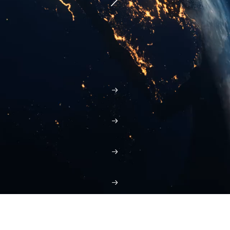
成为亚洲第一、世界知名的国际品牌大帆船赛事，获世界帆联授予“推动航海运动特别奖
写入深圳建设全球海洋中心城市建设纲要的体育品牌赛事。