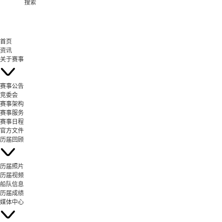
搜索
首页
资讯
关于赛事
赛事公告
竞委会
赛事架构
赛事服务
赛事日程
官方文件
历届回顾
历届照片
历届视频
船队信息
历届成绩
媒体中心