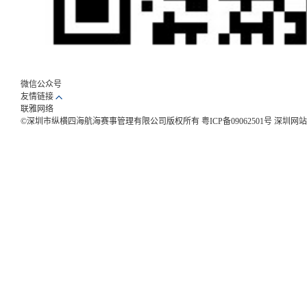
微信公众号
友情链接
联雅网络
©深圳市纵横四海航海赛事管理有限公司版权所有
粤ICP备09062501号
深圳网站