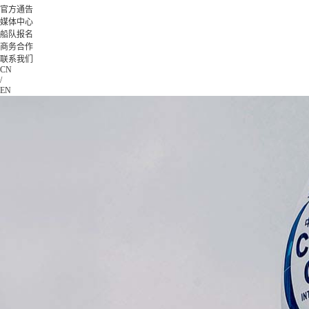
官方通告
媒体中心
船队报名
商务合作
联系我们
CN
/
EN