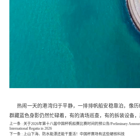
热闹一天的港湾归于平静，一排排帆船安稳靠泊，像历
群藏蓝色身影仍然忙碌着，有的清场巡查，有的拆装设备，
上一条 : 关于2026年第十八届中国杯帆船赛比赛时间的预公告/Preliminary Announcement on t
International Regatta in 2026
下一条 : 上山下海、防水能漂还能干重活！中国杯赛场有这些硬核科技