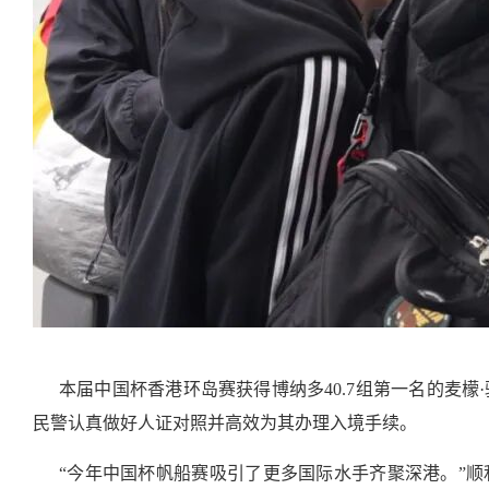
本届中国杯香港环岛赛获得博纳多40.7组第一名的麦檬
民警认真做好人证对照并高效为其办理入境手续。
“今年中国杯帆船赛吸引了更多国际水手齐聚深港。”