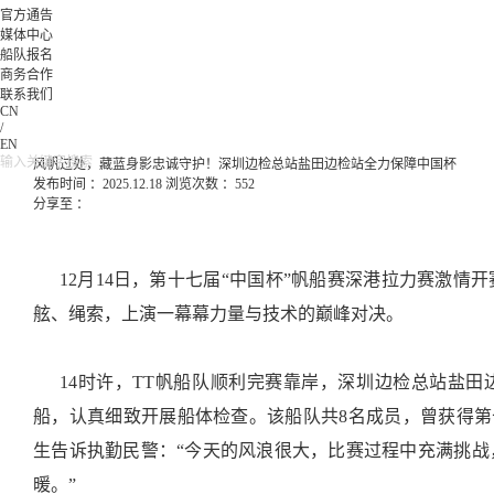
官方通告
媒体中心
船队报名
商务合作
联系我们
CN
/
EN
风帆过处，藏蓝身影忠诚守护！深圳边检总站盐田边检站全力保障中国杯
发布时间 ：2025.12.18
浏览次数 ：552
分享至 ：
12月14日，第十七届“中国杯”帆船赛深港拉力赛激情
舷、绳索，上演一幕幕力量与技术的巅峰对决。
14时许，TT帆船队顺利完赛靠岸，深圳边检总站盐
船，认真细致开展船体检查。该船队共8名成员，曾获得第十
生告诉执勤民警：“今天的风浪很大，比赛过程中充满挑战
暖。”