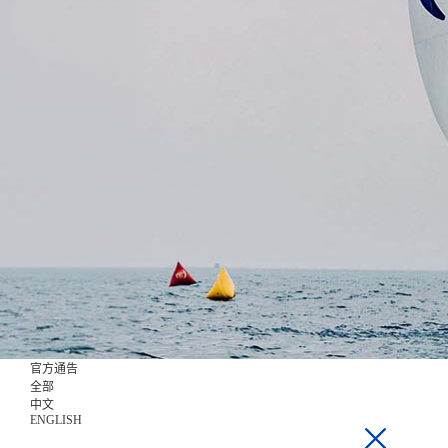
官方通告
全部
中文
ENGLISH