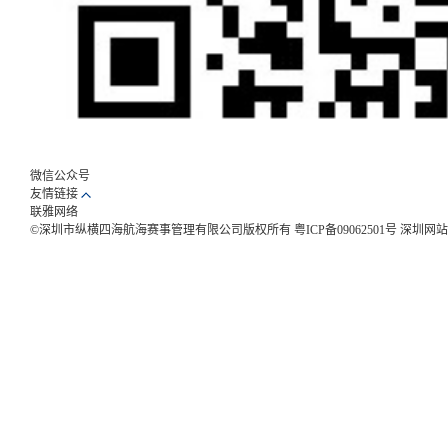
微信公众号
友情链接
联雅网络
©深圳市纵横四海航海赛事管理有限公司版权所有
粤ICP备09062501号
深圳网站