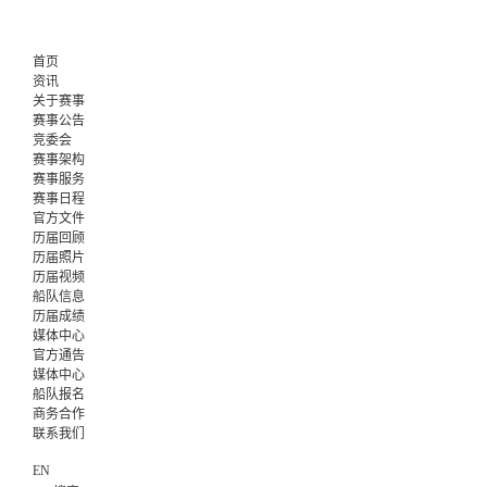
首页
资讯
关于赛事
赛事公告
竞委会
赛事架构
赛事服务
赛事日程
官方文件
历届回顾
历届照片
历届视频
船队信息
历届成绩
媒体中心
官方通告
媒体中心
船队报名
商务合作
联系我们
EN