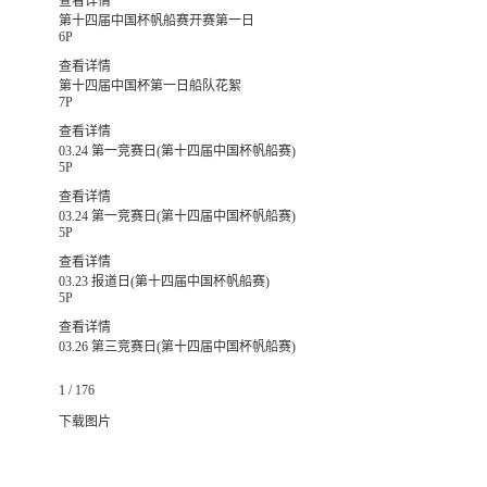
查看详情
第十四届中国杯帆船赛开赛第一日
6P
查看详情
第十四届中国杯第一日船队花絮
7P
查看详情
03.24 第一竞赛日(第十四届中国杯帆船赛)
5P
查看详情
03.24 第一竞赛日(第十四届中国杯帆船赛)
5P
查看详情
03.23 报道日(第十四届中国杯帆船赛)
5P
查看详情
03.26 第三竞赛日(第十四届中国杯帆船赛)
1
2
/ 176
下载图片