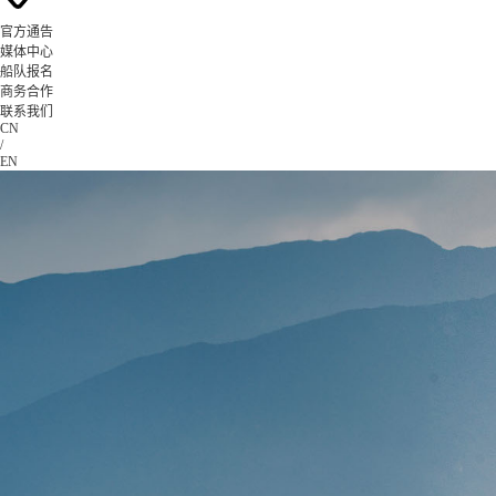
官方通告
媒体中心
船队报名
商务合作
联系我们
CN
/
EN