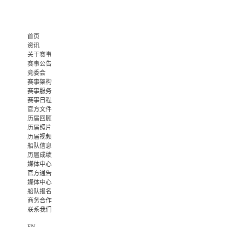
首页
资讯
关于赛事
赛事公告
竞委会
赛事架构
赛事服务
赛事日程
官方文件
历届回顾
历届照片
历届视频
船队信息
历届成绩
媒体中心
官方通告
媒体中心
船队报名
商务合作
联系我们