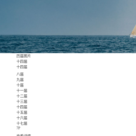
历届图片
十四届
十四届
八届
九届
十届
十一届
十二届
十三届
十四届
十五届
十六届
十七届
7P