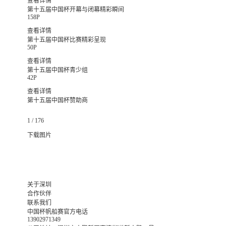
查看详情
第十五届中国杯开幕与闭幕精彩瞬间
158P
查看详情
第十五届中国杯比赛精彩呈现
50P
查看详情
第十五届中国杯青少组
42P
查看详情
第十五届中国杯赞助商
1
2
/ 176
下载图片
关于深圳
合作伙伴
联系我们
中国杯帆船赛官方电话
13902971349