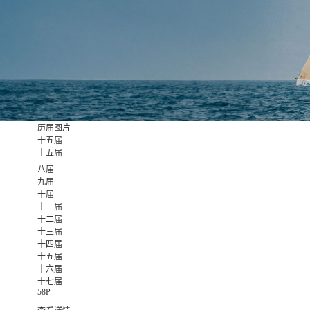
历届图片
十五届
十五届
八届
九届
十届
十一届
十二届
十三届
十四届
十五届
十六届
十七届
58P